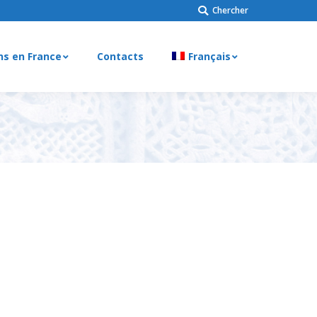
Chercher
Chercher
ns en France
Contacts
Français
ns en France
Contacts
Français