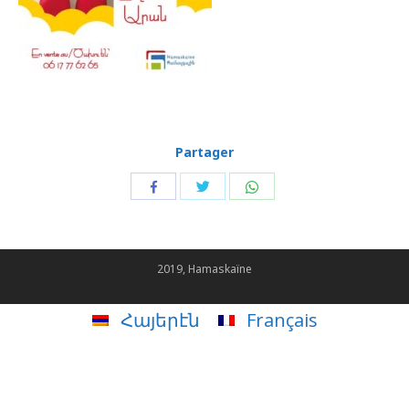
Partager
Share
Share
Share
with
with
with
Twitter
WhatsApp
Facebook
2019, Hamaskaïne
Հայերէն
Français